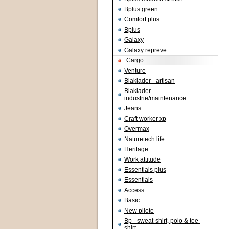
Bplus green
Comfort plus
Bplus
Galaxy
Galaxy repreve
Cargo
Venture
Blaklader - artisan
Blaklader -
industrie/maintenance
Jeans
Craft worker xp
Overmax
Naturetech life
Heritage
Work attitude
Essentials plus
Essentials
Access
Basic
New pilote
Bp - sweat-shirt, polo & tee-
shirt