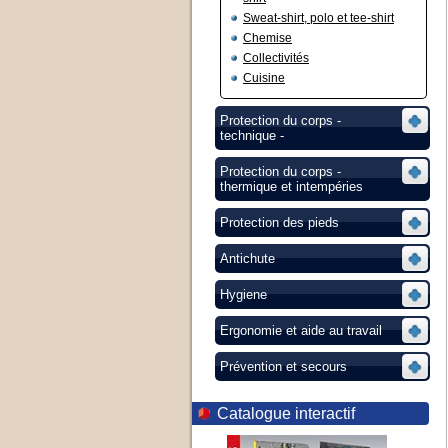
Sweat-shirt, polo et tee-shirt
Chemise
Collectivités
Cuisine
Protection du corps -
technique -
Protection du corps -
thermique et intempéries
Protection des pieds
Antichute
Hygiene
Ergonomie et aide au travail
Prévention et secours
Catalogue interactif