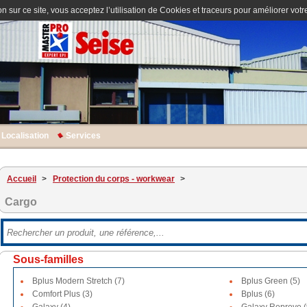
n sur ce site, vous acceptez l’utilisation de Cookies et traceurs pour améliorer votre
Localisation
Services
Accueil
>
Protection du corps - workwear
>
Cargo
Sous-familles
Bplus Modern Stretch (7)
Bplus Green (5)
Comfort Plus (3)
Bplus (6)