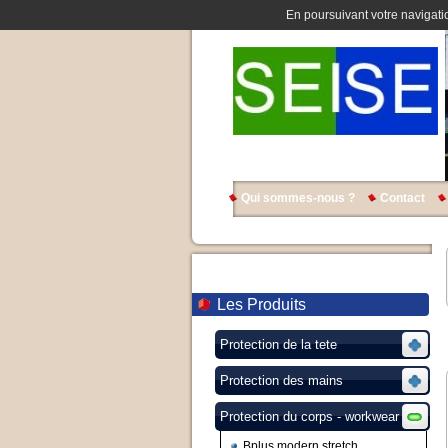
En poursuivant votre navigatio
Qui sommes-nous ?
Contact
Les Produits
Protection de la tete
Protection des mains
Protection du corps - workwear
Bplus modern stretch