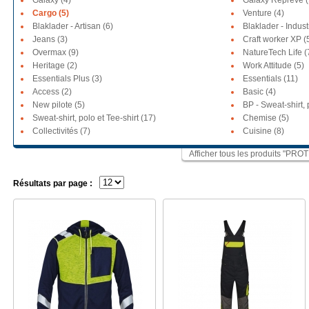
Galaxy (4)
Galaxy Repreve (
Cargo (5)
Venture (4)
Blaklader - Artisan (6)
Blaklader - Indus
Jeans (3)
Craft worker XP (
Overmax (9)
NatureTech Life (
Heritage (2)
Work Attitude (5)
Essentials Plus (3)
Essentials (11)
Access (2)
Basic (4)
New pilote (5)
BP - Sweat-shirt, 
Sweat-shirt, polo et Tee-shirt (17)
Chemise (5)
Collectivités (7)
Cuisine (8)
Afficher tous les produits 
Résultats par page :