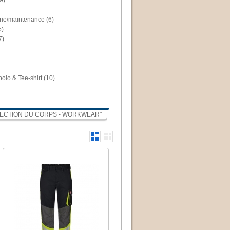
9)
trie/maintenance (6)
5)
7)
polo & Tee-shirt (10)
"PROTECTION DU CORPS - WORKWEAR"