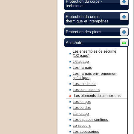
Protection du corps -
technique -
Protection du corps -
thermique et intempéries
Protection des pieds
Antichute
Les ensembles de sécurité
(1/2 page)
L'élagage
Les harnais
Les harnais environnement
spécifique
Les antichutes
Les connecteurs
Les éléments de connexions
Les longes
Les cordes
L'ancrage
Les espaces confinés
Le secours
Les accessoires