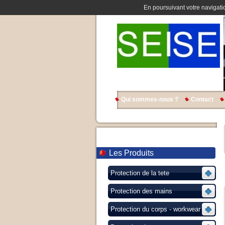
En poursuivant votre navigatio
Qui sommes-nous ?
Contact
Les Produits
Protection de la tete
Protection des mains
Protection du corps - workwear