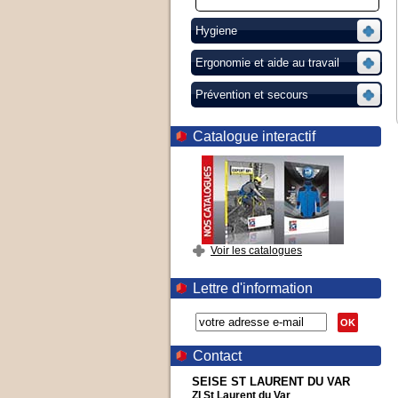
Hygiene
Ergonomie et aide au travail
Prévention et secours
Catalogue interactif
Voir les catalogues
Lettre d'information
OK
Contact
SEISE ST LAURENT DU VAR
ZI St Laurent du Var