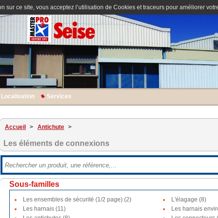
n sur ce site, vous acceptez l’utilisation de Cookies et traceurs pour améliorer votre
Localisation
Services
Accueil
>
Antichute
>
Les éléments de connexions
Sous-familles
Les ensembles de sécurité (1/2 page) (2)
L'élagage (8)
Les harnais (11)
Les harnais envi