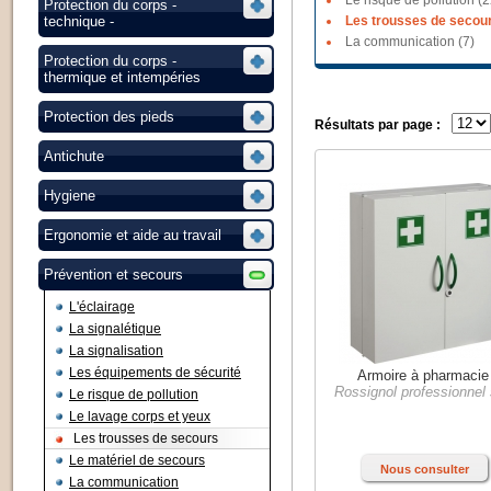
Le risque de pollution (2
Protection du corps -
technique -
Les trousses de secour
La communication (7)
Protection du corps -
thermique et intempéries
Protection des pieds
Résultats par page :
Antichute
Hygiene
Ergonomie et aide au travail
Prévention et secours
L'éclairage
La signalétique
La signalisation
Les équipements de sécurité
Armoire à pharmacie
Rossignol professionnel
Le risque de pollution
Le lavage corps et yeux
Les trousses de secours
Le matériel de secours
Nous consulter
La communication