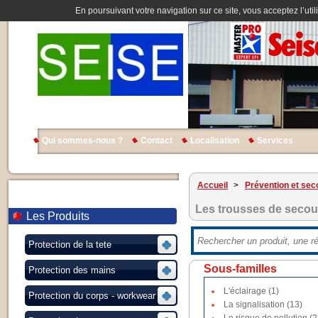
En poursuivant votre navigation sur ce site, vous acceptez l’util
Qui sommes-nous ?
Contact
Localisation
Services
Accueil
>
Prévention et sec
Les trousses de secou
Les Produits
Protection de la tete
Sous-familles
Protection des mains
L'éclairage (1)
Protection du corps - workwear
La signalisation (13)