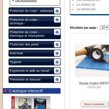
Les vibrations (4)
Les accessoires
La chaleur (3)
La chimie (24)
Protection du corps - workwear
Protection du corps -
technique -
Résultats par page :
Protection du corps -
thermique et intempéries
Protection des pieds
Antichute
Hygiene
Ergonomie et aide au travail
Prévention et secours
Bande Gripkit IMP07
Distrisafe
Catalogue interactif
Nous consulter