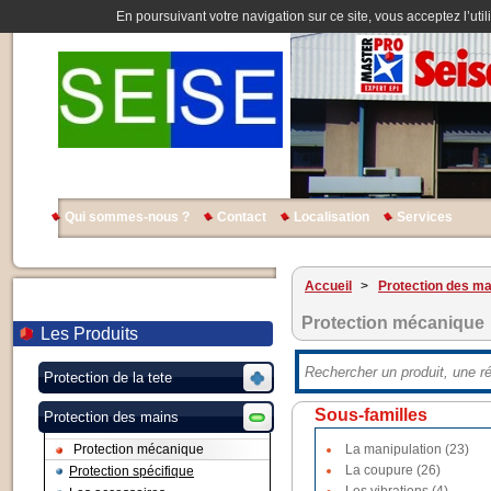
En poursuivant votre navigation sur ce site, vous acceptez l’util
Qui sommes-nous ?
Contact
Localisation
Services
Accueil
>
Protection des ma
Protection mécanique
Les Produits
Protection de la tete
Sous-familles
Protection des mains
Protection mécanique
La manipulation (23)
La coupure (26)
Protection spécifique