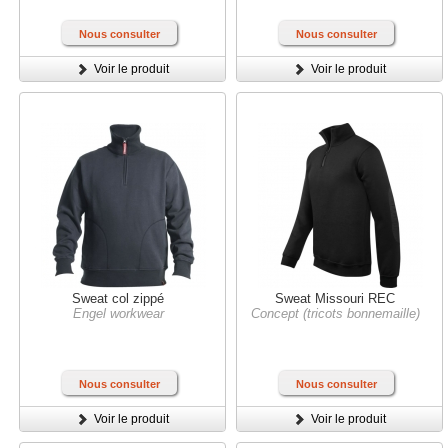
Nous consulter
Nous consulter
Voir le produit
Voir le produit
Sweat col zippé
Sweat Missouri REC
Engel workwear
Concept (tricots bonnemaille)
Nous consulter
Nous consulter
Voir le produit
Voir le produit