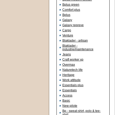
Bplus green
Comfort plus
Bplus
Galaxy
Galaxy repreve
Cargo
Venture
Blaklader - artisan
Blaklader -
industrie/maintenance
Jeans
Craft worker xp
Overmax
Naturetech life
Heritage
Work attitude
Essentials plus
Essentials
Access
Basic
New pilote
Bp - sweat-shirt, polo & tee-
shirt