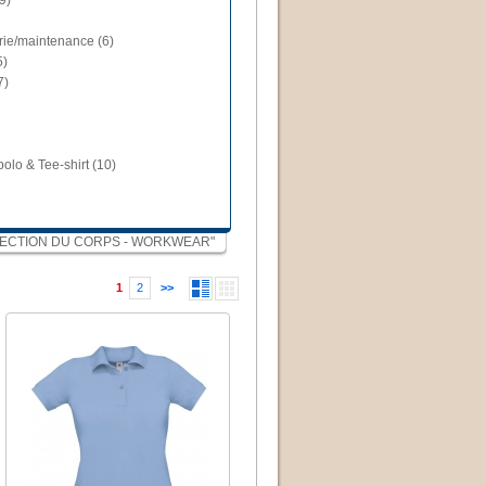
9)
trie/maintenance (6)
5)
7)
polo & Tee-shirt (10)
"PROTECTION DU CORPS - WORKWEAR"
1
2
>>