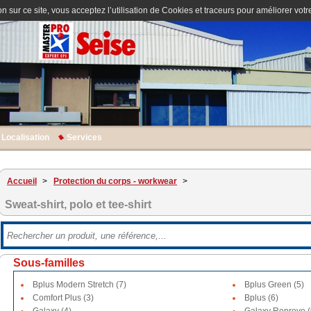
n sur ce site, vous acceptez l’utilisation de Cookies et traceurs pour améliorer votre
Localisation
Services
Accueil
>
Protection du corps - workwear
>
Sweat-shirt, polo et tee-shirt
Sous-familles
Bplus Modern Stretch (7)
Bplus Green (5)
Comfort Plus (3)
Bplus (6)