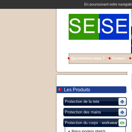
En poursuivant votre navigatio
Qui sommes-nous ?
Contact
Les Produits
Protection de la tete
Protection des mains
Protection du corps - workwear
Bplus modern stretch