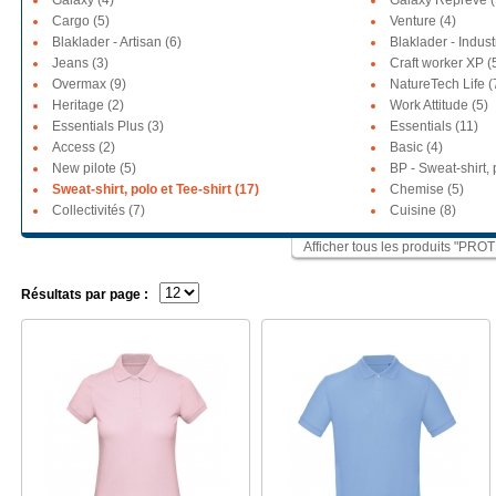
Galaxy (4)
Galaxy Repreve (
Cargo (5)
Venture (4)
Blaklader - Artisan (6)
Blaklader - Indus
Jeans (3)
Craft worker XP (
Overmax (9)
NatureTech Life (
Heritage (2)
Work Attitude (5)
Essentials Plus (3)
Essentials (11)
Access (2)
Basic (4)
New pilote (5)
BP - Sweat-shirt, 
Sweat-shirt, polo et Tee-shirt (17)
Chemise (5)
Collectivités (7)
Cuisine (8)
Afficher tous les produits 
Résultats par page :