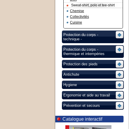
Sweat-shirt, polo et tee-shirt
Chemise
Collectivités
Cuisine
Protection du corps -
technique -
Protection du corps -
thermique et intempéries
Protection des pieds
Antichute
Hygiene
Ergonomie et aide au travail
Prévention et secours
Catalogue interactif