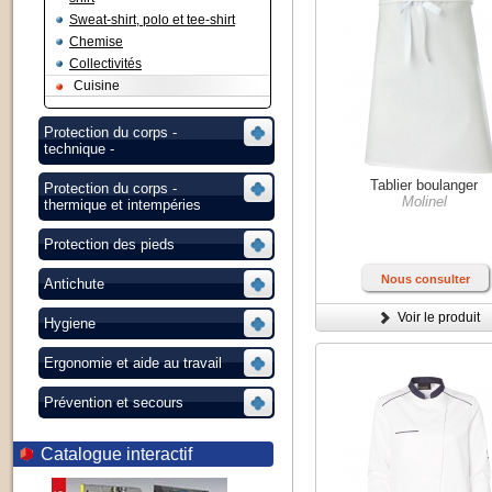
Sweat-shirt, polo et tee-shirt
Chemise
Collectivités
Cuisine
Protection du corps -
technique -
Tablier boulanger
Protection du corps -
Molinel
thermique et intempéries
Protection des pieds
Nous consulter
Antichute
Voir le produit
Hygiene
Ergonomie et aide au travail
Prévention et secours
Catalogue interactif