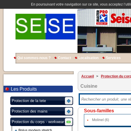
En poursuivant votre navigation sur ce site, vous acceptez l’util
Qui sommes-nous ?
Contact
Localisation
Services
Accueil
>
Protection du cor
Cuisine
Les Produits
Protection de la tete
Sous-familles
Protection des mains
Molinel (6)
Protection du corps - workwear
Bplus modern stretch