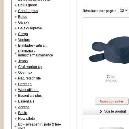
Bplus green
Comfort plus
Résultats par page :
Bplus
Galaxy
Galaxy repreve
Cargo
Venture
Blaklader - artisan
Blaklader -
industrie/maintenance
Jeans
Craft worker xp
Overmax
Calot
Naturetech life
Molinel
Heritage
Work attitude
Essentials plus
Essentials
Nous consulter
Access
Voir le produit
Basic
New pilote
Bp - sweat-shirt, polo & tee-
shirt